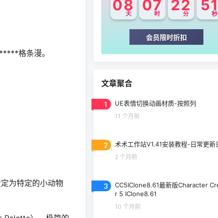
08
07
22
5
天
时
分
秒
会员限时折扣
****格条漫。
文章聚合
1
UE表情切换动画材质-按照列
11 个月前
2
术术工作站V1.41安装教程-日常更新
2 个月前
其设定为特定的小动物
3
CC5IClone8.61最新版Character Cr
r 5 IClone8.61
10 个月前
or Palette），极简的