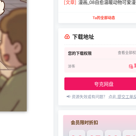
[文章]
漫画_08自愈温暖动物可爱
￥29.9
Ta的全部动态
下载地址
查看全部权
您的下载权限
游客
夸克网盘
📢 资源失效或有问题？ 点此
提交工单
会员限时折扣