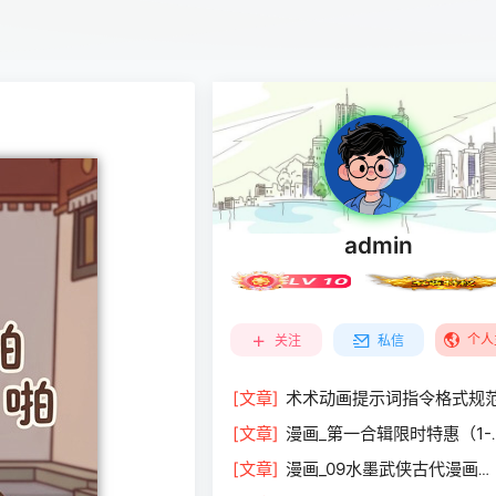
admin
个人
关注
私信
[文章]
术术动画提示词指令格式规
[文章]
漫画_第一合辑限时特惠（1-
9）￥119.9
[文章]
漫画_09水墨武侠古代漫画
￥29.9