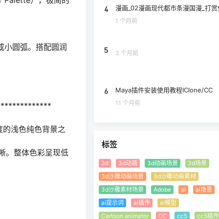
4
漫画_02漫画现代都市条漫国漫_打赏
1 个月前
”形或小圆弧。搭配圆润
5
3 个月前
6
Maya插件安装使用教程IClone/CC
11 个月前
************
和度的浅色纯色背景之
标签
图之间边界清晰。整体色彩呈现低
3d
3d动画
3d动画场景
3d场景
3d沙雕动画场景
3d沙雕动画素材
3d沙雕素材场景
Adobe
ai
ai场景
ai提示词
ai插件
ai模型
Cartoon animator
CC
cc5
cc5插件