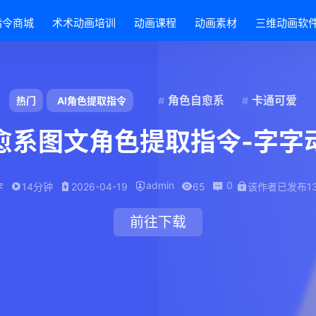
指令商城
术术动画培训
动画课程
动画素材
三维动画软
角色自愈系
卡通可爱
热门
AI角色提取指令
愈系图文角色提取指令-字字
admin
0
字
14分钟
2026-04-19
65
该作者已发布1
前往下载