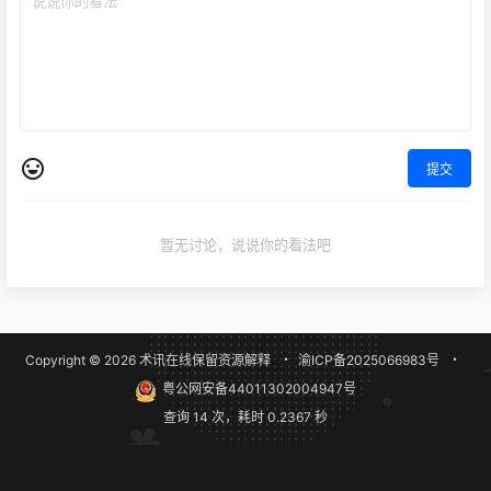
提交
暂无讨论，说说你的看法吧
Copyright © 2026
术讯在线
保留资源解释
・
渝ICP备2025066983号
・
粤公网安备44011302004947号
查询 14 次，耗时 0.2367 秒