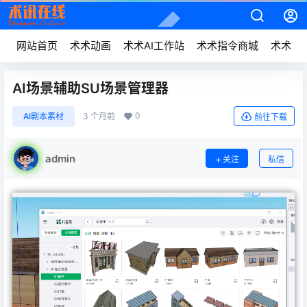
网站首页
术术动画
术术AI工作站
术术指令商城
术术动
AI场景辅助SU场景管理器
0
AI剧本素材
3 个月前
前往下载
admin
关注
私信