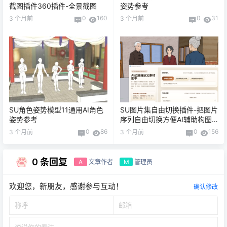
截图插件360插件-全景截图
姿势参考
0
160
0
31
3 个月前
3 个月前
SU角色姿势模型11通用AI角色
SU图片集自由切换插件-把图片
姿势参考
序列自由切换方便AI辅助构图
制作高质量漫剧必备工具
0
86
0
156
3 个月前
3 个月前
0 条回复
文章作者
管理员
A
M
欢迎您，新朋友，感谢参与互动！
确认修改